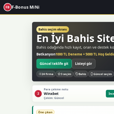
F-Bonus MiNi
FB
Bahis seçim ekranı
En İyi Bahis Sit
Bahis odağında hızlı kayıt, oran ve destek ko
Betkanyon
1000 TL Deneme + 5000 TL Hoş Geldin
Güncel teklife git
Listeyi gör
24 firma
3 seçim
Bahis
Güncel seçim
Para çekme notu
Winxbet
2
İnc
Çekim: Güncel
Öne çıkan