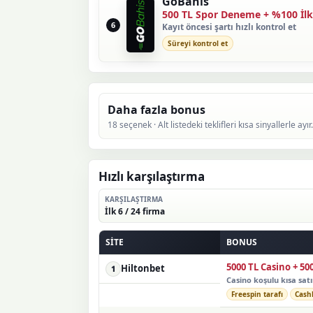
GoBahis
500 TL Spor Deneme + %100 İlk
6
Kayıt öncesi şartı hızlı kontrol et
Süreyi kontrol et
Daha fazla bonus
18 seçenek · Alt listedeki teklifleri kısa sinyallerle ayır.
Hızlı karşılaştırma
KARŞILAŞTIRMA
İlk 6 / 24 firma
SITE
BONUS
Teklif, puan ve şart kısa görünümü
5000 TL Casino + 50
Hiltonbet
1
Casino koşulu kısa satı
Freespin tarafı
Cashb