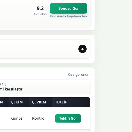
9.2
Bonusu Gör
GoBahis
Yeni üyelik koşuluna bak
+
Kısa görünüm
AKIŞ
mi karşılaştır
AN
ÇEKIM
ÇEVRIM
TEKLIF
Güncel
Kontrol
Teklifi Gör