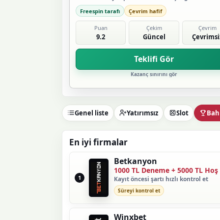
Freespin tarafı
Çevrim hafif
Puan
Çekim
Çevrim
9.2
Güncel
Çevrimsi
Teklifi Gör
Kazanç sınırını gör
Genel liste
Yatırımsız
Slot
Bah
En iyi firmalar
Betkanyon
1000 TL Deneme + 5000 TL Hoş 
1
Kayıt öncesi şartı hızlı kontrol et
Süreyi kontrol et
Winxbet