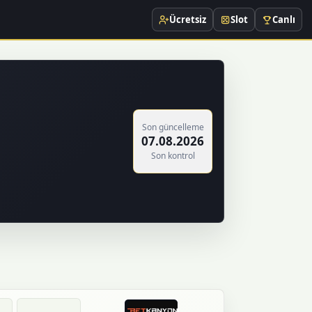
Ücretsiz
Slot
Canlı
Son güncelleme
07.08.2026
Son kontrol