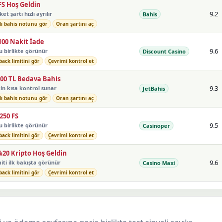
FS Hoş Geldin
9.2
 şartı hızlı ayrılır
Bahis
lı bahis notunu gör
Oran şartını aç
100 Nakit İade
9.6
u birlikte görünür
Discount Casino
ack limitini gör
Çevrimi kontrol et
000 TL Bedava Bahis
9.3
çin kısa kontrol sunar
JetBahis
lı bahis notunu gör
Oran şartını aç
 250 FS
9.5
u birlikte görünür
Casinoper
ack limitini gör
Çevrimi kontrol et
 %20 Kripto Hoş Geldin
9.6
iti ilk bakışta görünür
Casino Maxi
ack limitini gör
Çevrimi kontrol et