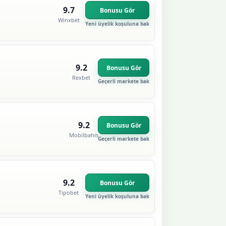
9.7
Bonusu Gör
Winxbet
Yeni üyelik koşuluna bak
9.2
Bonusu Gör
Rexbet
Geçerli markete bak
9.2
Bonusu Gör
Mobilbahis
Geçerli markete bak
9.2
Bonusu Gör
Tipobet
Yeni üyelik koşuluna bak