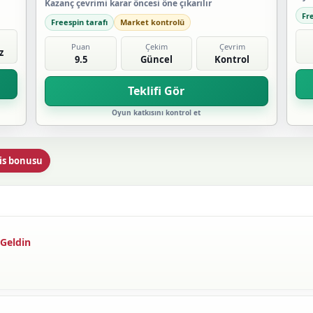
Kazanç çevrimi karar öncesi öne çıkarılır
Fre
Freespin tarafı
Market kontrolü
Puan
Çekim
Çevrim
z
9.5
Güncel
Kontrol
Teklifi Gör
Oyun katkısını kontrol et
is bonusu
Geldin